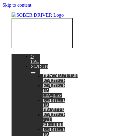
Skip to content
Toggle
Navigation
О
НАС
УСЛУГИ
ПЕРСОНАЛЬНЫЙ
ВОДИТЕЛЬ
ВОДИТЕЛЬ
НА
СВАДЬБУ
ВОДИТЕЛЬ
НА
ПРАЗДНИК
ВОДИТЕЛЬ
ДЛЯ
ЖЕНЩИН
ВОДИТЕЛЬ
НА