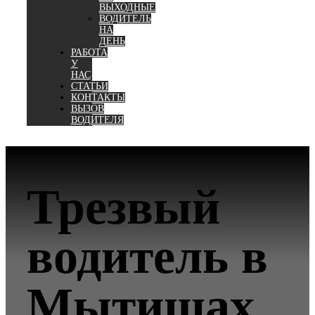
ВЫХОДНЫЕ
ВОДИТЕЛЬ
НА
ДЕНЬ
РАБОТА
У
НАС
СТАТЬИ
КОНТАКТЫ
ВЫЗОВ
ВОДИТЕЛЯ
Трезвый
водитель в
Мытищах