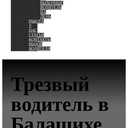
ВЫХОДНЫЕ
ВОДИТЕЛЬ
НА
ДЕНЬ
РАБОТА
У
НАС
СТАТЬИ
КОНТАКТЫ
ВЫЗОВ
ВОДИТЕЛЯ
Трезвый
водитель в
Балашихе