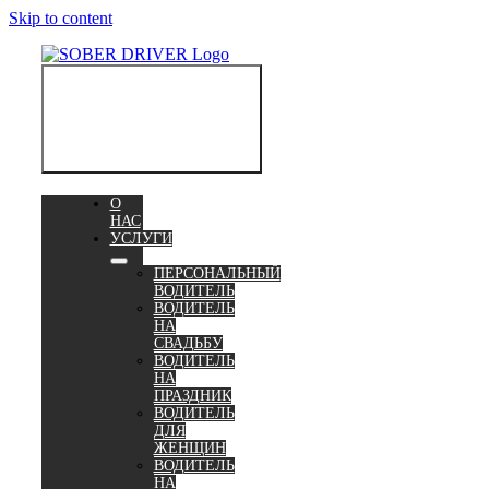
Skip to content
Toggle
Navigation
О
НАС
УСЛУГИ
ПЕРСОНАЛЬНЫЙ
ВОДИТЕЛЬ
ВОДИТЕЛЬ
НА
СВАДЬБУ
ВОДИТЕЛЬ
НА
ПРАЗДНИК
ВОДИТЕЛЬ
ДЛЯ
ЖЕНЩИН
ВОДИТЕЛЬ
НА