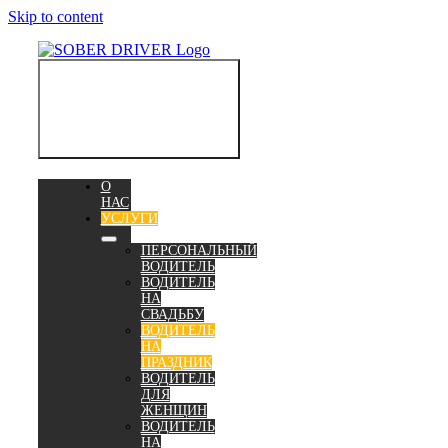
Skip to content
Toggle
Navigation
О
НАС
УСЛУГИ
ПЕРСОНАЛЬНЫЙ
ВОДИТЕЛЬ
ВОДИТЕЛЬ
НА
СВАДЬБУ
ВОДИТЕЛЬ
НА
ПРАЗДНИК
ВОДИТЕЛЬ
ДЛЯ
ЖЕНЩИН
ВОДИТЕЛЬ
НА